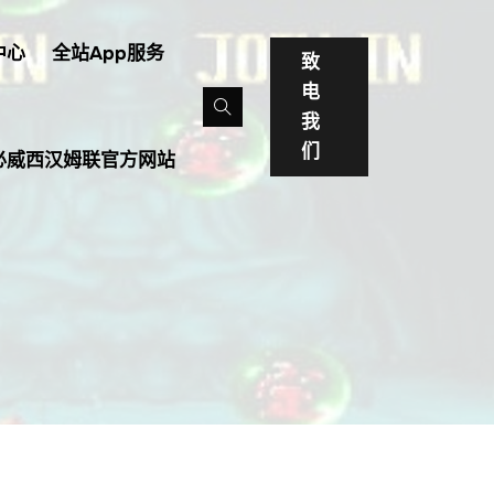
中心
全站app服务
致
电
我
们
必威西汉姆联官方网站