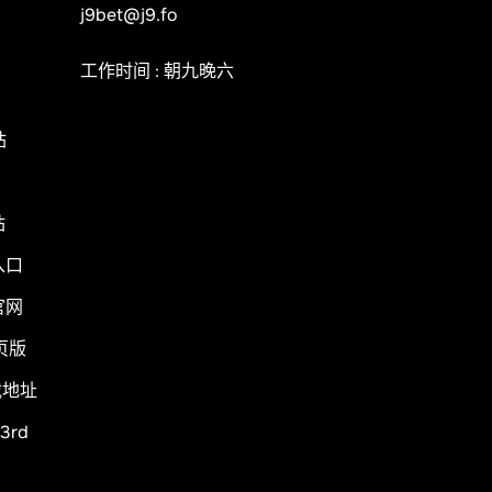
j9bet@j9.fo
工作时间 : 朝九晚六
站
站
入口
官网
页版
载地址
3rd